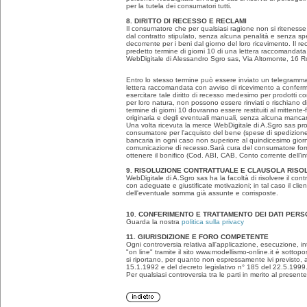
per la tutela dei consumatori tutti.
8. DIRITTO DI RECESSO E RECLAMI
Il consumatore che per qualsiasi ragione non si ritenesse s
dal contratto stipulato, senza alcuna penalità e senza speci
decorrente per i beni dal giorno del loro ricevimento. Il 
predetto termine di giorni 10 di una lettera raccomandata 
WebDigitale di Alessandro Sgro sas, Via Altomonte, 16 R
Entro lo stesso termine può essere inviato un telegramma
lettera raccomandata con avviso di ricevimento a confer
esercitare tale diritto di recesso medesimo per prodotti c
per loro natura, non possono essere rinviati o rischiano di
termine di giorni 10 dovranno essere restituiti al mittente-f
originaria e degli eventuali manuali, senza alcuna mancan
Una volta ricevuta la merce WebDigitale di A.Sgro sas provv
consumatore per l'acquisto del bene (spese di spedizione e
bancaria in ogni caso non superiore al quindicesimo giorno
comunicazione di recesso.Sarà cura del consumatore forn
ottenere il bonifico (Cod. ABI, CAB, Conto corrente dell’int
9. RISOLUZIONE CONTRATTUALE E CLAUSOLA RISO
WebDigitale di A.Sgro sas ha la facoltà di risolvere il co
con adeguate e giustificate motivazioni; in tal caso il clie
dell'eventuale somma già assunte e corrisposte.
10. CONFERIMENTO E TRATTAMENTO DEI DATI PERS
Guarda la nostra
politica sulla privacy
11. GIURISDIZIONE E FORO COMPETENTE
Ogni controversia relativa all'applicazione, esecuzione, int
"on line" tramite il sito www.modellismo-online.it è sottopos
si riportano, per quanto non espressamente ivi previsto, a
15.1.1992 e del decreto legislativo n° 185 del 22.5.1999
Per qualsiasi controversia tra le parti in merito al presen