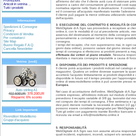
Promozioni:
all'interno del sito che il cliente avrà cura di visionare p
Articoli in vetrina ...
saranno a carico del consumatore gli eventuali costi supp
Tutti i prodotti
normativa vigente nello Stato di destinazione. Il contratt
ed il consenso all'acquisto manifestato tramite l'adesione 
Il cliente può pagare la merce ordinata utilizzando solame
dell'acquisto.
Informazioni
3. ESECUZIONE DEL CONTRATTO E MODALITÀ DI C
Spedizioni & Consegne
WebDigitale di A.Sgro sas provvederà a recapitare ai client
Privacy
online.it, con le modalità di cui al precedente articolo, med
Condizioni di Vendita
assenza del destinatario al momento della consegna verrà
Per contattarci
personalmente a contattare nel più breve tempo possibile 
Site Map
consegna.
I tempi del recapito, che non supereranno mai, in ogni caso
Buono Regalo F.A.Q.
giorni data ordine), possono variare dal giorno stesso dell
Cancella Newsletter
tempi di consegna si riferiscono ai prodotti presenti a m
effettuata dai vettori al piano stradale
. Nessuna responsa
ritardata o mancata consegna imputabile a causa di forza
Vetrina [vedi]
4. DISPONIBILITÀ DEI PRODOTTI E SPEDIZIONE
Il cliente potrà acquistare i prodotti indicati nel catalogo 
magazzino. Qualora un ordine dovesse superare la quantit
accetterà l'acquisto limitatamente ai prodotti disponibili
disponibile in futuro ed il tempo previsto per l'approvvig
online di www.modellismo-online.it può avvenire presso rec
Europea
.
Auto stirling A1
Nel caso di accettazione dell'ordine, WebDigitale di A.Sg
402.60EUR
378.20EUR
corriere espresso, all'indirizzo indicato sul modulo d'ordine.
Risparmi: 6% sconto
prevedono il recapito variabile di 3/8 gg. lavorativi dal 
nel computo dei tempi di consegna, il fine settimana e i gior
devi però ritenere normale la necessità di ulteriori 1/2 gg
possono essere considerati impegnativi per WebDigitale d
Link Importanti
Tutti gli ordini con pagamento tramite Bonifico bancario 
ricevuta via email a info@modellismo-online.it
Rivenditori Modellismo
Gruppi d'acquisto
5. RESPONSABILITÀ
WebDigitale di A.Sgro sas non assume alcuna responsabilit
quali incidenti, esplosioni, incendi, scioperi e/o serrate,furt