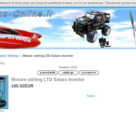
lazione di terze parti, per proporti pubblicità in linea con le tue preferenze. Chiudendo questo banne
otori Stirling
:: Motore stirling LTD Solare Inverter
ling
Prodotto 22/31
Motore stirling LTD Solare Inverter
185.52EUR
Tweet
isci