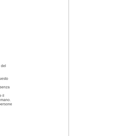
 del
questo
à senza
 il
a mano.
 persone