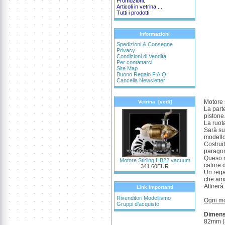
Promozioni:
Articoli in vetrina ...
Tutti i prodotti
Informazioni
Spedizioni & Consegne
Privacy
Condizioni di Vendita
Per contattarci
Site Map
Buono Regalo F.A.Q.
Cancella Newsletter
Motore 
Vetrina [vedi]
La parte
pistone
La ruota
Sarà su
modello 
Costrui
paragon
Queso m
Motore Stirling HB22 vacuum
calore d
341.60EUR
Un rega
che ama
Attirerà
Link Importanti
Rivenditori Modellismo
Ogni mo
Gruppi d'acquisto
Dimens
82mm (3