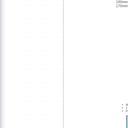
100mm (
170mm (
M
1
P