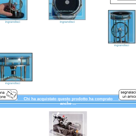
ingrandisci
ingrandisci
ingrandisci
ingrandisci
Chi ha acquistato questo prodotto ha comprato
anche ...