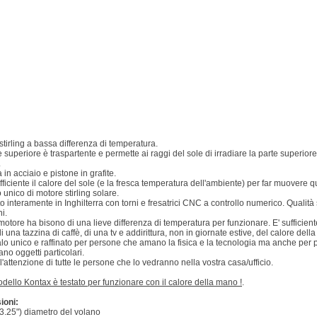
stirling a bassa differenza di temperatura.
 superiore è traspartente e permette ai raggi del sole di irradiare la parte superiore
.
 in acciaio e pistone in grafite.
fficiente il calore del sole (e la fresca temperatura dell'ambiente) per far muovere 
unico di motore stirling solare.
to interamente in Inghilterra con torni e fresatrici CNC a controllo numerico. Qualit
i.
otore ha bisono di una lieve differenza di temperatura per funzionare. E' sufficiente
i una tazzina di caffè, di una tv e addirittura, non in giornate estive, del calore dell
lo unico e raffinato per persone che amano la fisica e la tecnologia ma anche per
no oggetti particolari.
 l'attenzione di tutte le persone che lo vedranno nella vostra casa/ufficio.
dello Kontax è testato per funzionare con il calore della mano !
.
ioni:
.25") diametro del volano