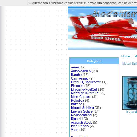
Su questo sito utilizziamo cookie tecnici e, previo tuo consenso, cookie di profi
Home
Accedi
Home
::
M
Categorie
Motori Stir
Aerei
(19)
AutoModelli->
(20)
Barche
(13)
Carri Armati
(2)
Droni - Quadricotteri
(1)
Elicotteri
(15)
Idrogeno-FuelCell
(10)
Mezzi da lavoro RC
(5)
MicroCamere
(8)
Robotica
(6)
Batterie
(3)
Motori Stirling
(31)
Energia Solare
(14)
ingrand
Radiocomandi
(2)
Ricambi
(3)
Acquisti Stock
(5)
Idee Regalo
(27)
Varie
(10)