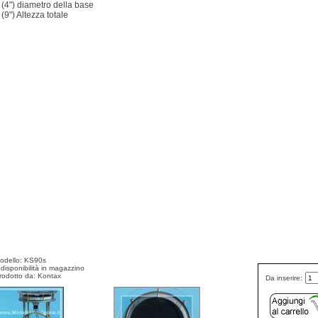
4") diametro della base
9") Altezza totale
odello: KS90s
 disponibilità in magazzino
rodotto da: Kontax
Da inserire: