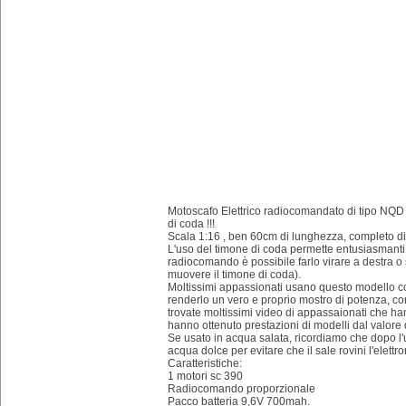
Motoscafo Elettrico radiocomandato di tipo NQD
di coda !!!
Scala 1:16 , ben 60cm di lunghezza, completo di 
L'uso del timone di coda permette entusiasmanti v
radiocomando è possibile farlo virare a destra o
muovere il timone di coda).
Moltissimi appassionati usano questo modello c
renderlo un vero e proprio mostro di potenza, co
trovate moltissimi video di appassaionati che ha
hanno ottenuto prestazioni di modelli dal valore 
Se usato in acqua salata, ricordiamo che dopo l
acqua dolce per evitare che il sale rovini l'elettro
Caratteristiche:
1 motori sc 390
Radiocomando proporzionale
Pacco batteria 9,6V 700mah.