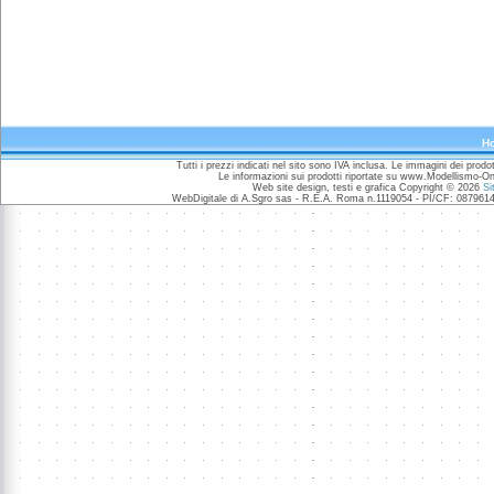
H
Tutti i prezzi indicati nel sito sono IVA inclusa. Le immagini dei prod
Le informazioni sui prodotti riportate su www.Modellismo-O
Web site design, testi e grafica Copyright © 2026
Si
WebDigitale di A.Sgro sas - R.E.A. Roma n.1119054 - PI/CF: 0879