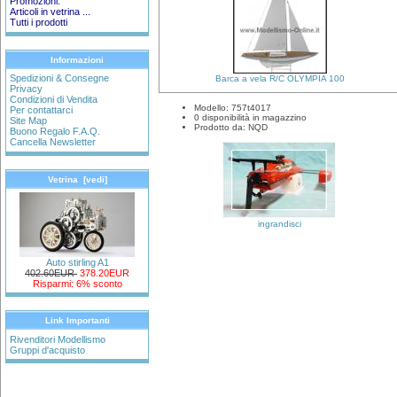
Promozioni:
Articoli in vetrina ...
Tutti i prodotti
Informazioni
Spedizioni & Consegne
Barca a vela R/C OLYMPIA 100
Privacy
Condizioni di Vendita
Modello: 757t4017
Per contattarci
0 disponibilità in magazzino
Site Map
Prodotto da: NQD
Buono Regalo F.A.Q.
Cancella Newsletter
Vetrina [vedi]
ingrandisci
Auto stirling A1
402.60EUR
378.20EUR
Risparmi: 6% sconto
Link Importanti
Rivenditori Modellismo
Gruppi d'acquisto