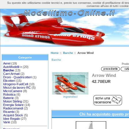
Su questo sito utilizziamo cookie tecnici e, previo tuo consenso, cookie di profilazione di ter
Home
Accedi
consenso all’uso di tutti i cookie
Home
::
Barche
:: Arrow Wind
Categorie
Barche
Aerei
(19)
Prodo
AutoModelli->
(20)
Barche
(13)
Carri Armati
(2)
Arrow Wind
Droni - Quadricotteri
(1)
Elicotteri
(15)
42.70EUR
Idrogeno-FuelCell
(10)
Mezzi da lavoro RC
(5)
MicroCamere
(8)
Robotica
(6)
ingrandisci
Batterie
(3)
Motori Stirling
(31)
Energia Solare
(14)
Radiocomandi
(2)
Ricambi
(3)
Chi ha acquistato questo pr
Acquisti Stock
(5)
Idee Regalo
(27)
Varie
(10)