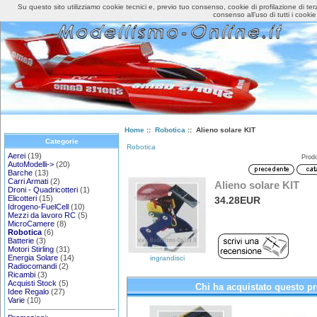
Su questo sito utilizziamo cookie tecnici e, previo tuo consenso, cookie di profilazione di ter
Home
Accedi
consenso all’uso di tutti i cookie
Home
::
Robotica
:: Alieno solare KIT
Categorie
Robotica
Aerei
(19)
Prodo
AutoModelli->
(20)
Barche
(13)
Carri Armati
(2)
Alieno solare KIT
Droni - Quadricotteri
(1)
Elicotteri
(15)
34.28EUR
Idrogeno-FuelCell
(10)
Mezzi da lavoro RC
(5)
MicroCamere
(8)
Robotica
(6)
Batterie
(3)
Motori Stirling
(31)
Energia Solare
(14)
ingrandisci
Radiocomandi
(2)
Ricambi
(3)
Acquisti Stock
(5)
Chi ha acquistato questo pr
Idee Regalo
(27)
Varie
(10)