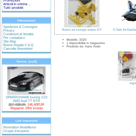
Promozioni:
Articoli in vetrina ...
Tutti i prodotti
Informazioni
Spedizioni & Consegne
Robot ad energia solare KIT
X-Twin Air-Dashe
Privacy
Condizioni di Vendita
Per contattarci
Modello: 3320
Site Map
1 disponibilità in magazzino
Buono Regalo F.A.Q.
Prodotto da: Inpro Solar
Cancella Newsletter
Vetrina [vedi]
ingr
SPARROHAWK touring 1/10
4WD Audi TT RTR
207.40EUR
146.40EUR
Risparmi: 29% sconto
Link Importanti
Rivenditori Modellismo
Gruppi d'acquisto