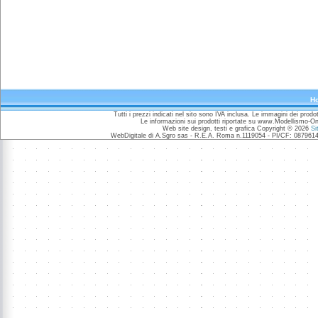
H
Tutti i prezzi indicati nel sito sono IVA inclusa. Le immagini dei prod
Le informazioni sui prodotti riportate su www.Modellismo-O
Web site design, testi e grafica Copyright © 2026
Si
WebDigitale di A.Sgro sas - R.E.A. Roma n.1119054 - PI/CF: 0879